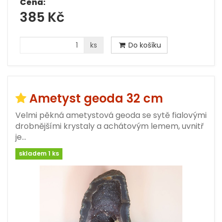
Cena:
385 Kč
ks
Do košíku
Ametyst geoda 32 cm
Velmi pěkná ametystová geoda se sytě fialovými
drobnějšími krystaly a achátovým lemem, uvnitř
je…
skladem 1 ks