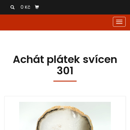
0 Kč
Men
Achát plátek svícen
301