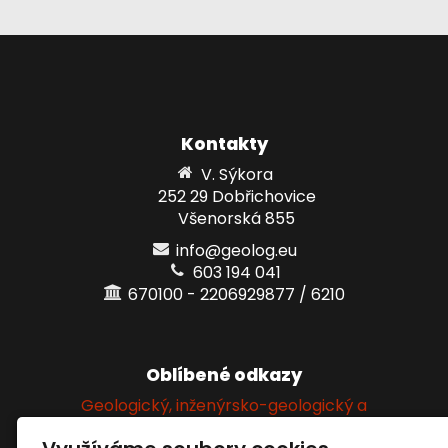
Kontakty
V. Sýkora
252 29 Dobřichovice
Všenorská 855
info@geolog.eu
603 194 041
670100 - 2206929877 / 6210
Oblíbené odkazy
Geologický, inženýrsko-geologický a
hydrogeologický průzkum