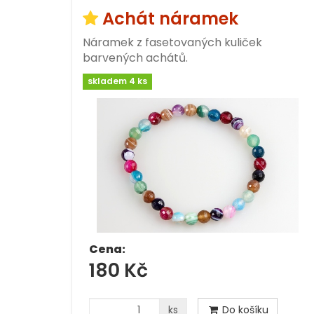
Achát náramek
Náramek z fasetovaných kuliček
barvených achátů.
skladem 4 ks
Cena:
180 Kč
ks
Do košíku