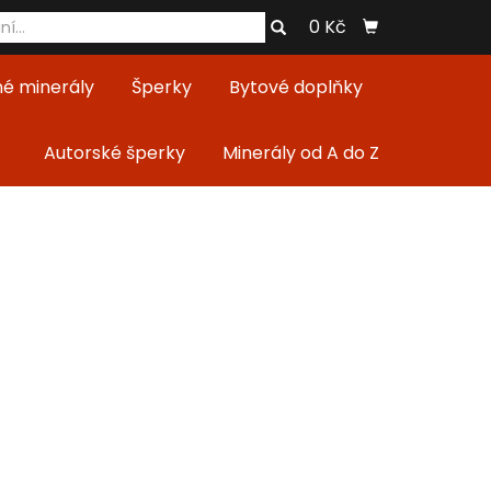
0 Kč
né minerály
Šperky
Bytové doplňky
Autorské šperky
Minerály od A do Z