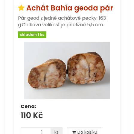
Achát Bahía geoda pár
Pár geod z jedné achátové pecky, 163
g.Celková velikost je přibližně 5,5 cm.
skladem 1 ks
Cena:
110 Kč
ks
Do košíku