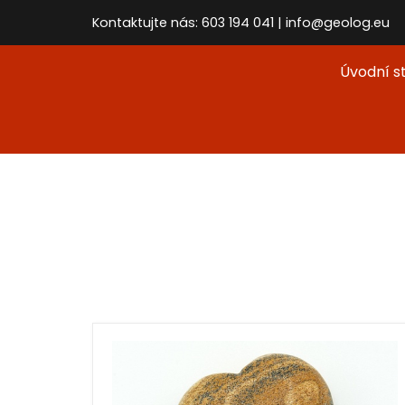
Kontaktujte nás: 603 194 041 | info@geolog.eu
Úvodní s