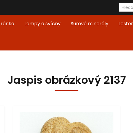
tránka
Lampy a svícny
Surové minerály
Leště
Jaspis obrázkový 2137