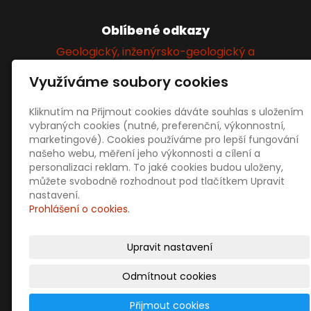
Oblíbené odkazy
Geologický, inženýrsko-geologický a
hydrogeologický průzkum
Využíváme soubory cookies
Kliknutím na Přijmout cookies dáváte souhlas s uložením
Sociální sítě
vybraných cookies (nutné, preferenční, výkonnostní,
marketingové). Cookies používáme pro lepší fungování
našeho webu, měření jeho výkonnosti a cílení a
personalizaci reklam. To jaké cookies budou uloženy,
můžete svobodně rozhodnout pod tlačítkem Upravit
nastavení.
Prohlášení o cookies.
Prodejní informace
Obchodní podmínky
Upravit nastavení
Doprava a platba
Ochrana osobních údajů
Odmítnout cookies
Přijmout cookies