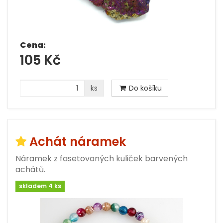
Cena:
105 Kč
ks
Do košíku
Achát náramek
Náramek z fasetovaných kuliček barvených
achátů.
skladem 4 ks