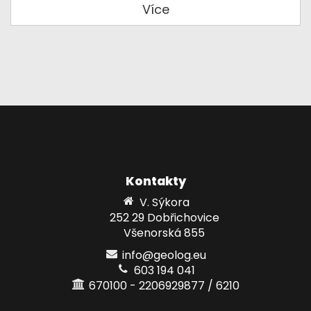
Více
Kontakty
V. Sýkora
252 29 Dobřichovice
Všenorská 855
info@geolog.eu
603 194 041
670100 - 2206929877 / 6210