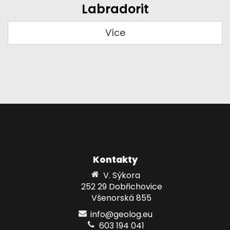
Labradorit
Více
Kontakty
V. Sýkora
252 29 Dobřichovice
Všenorská 855
info@geolog.eu
603 194 041