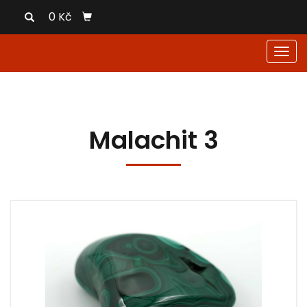
0 Kč
Men
Malachit 3