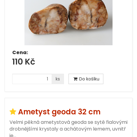
Cena:
110 Kč
ks
Do košíku
Ametyst geoda 32 cm
Velmi pěkná ametystová geoda se sytě fialovými
drobnějšími krystaly a achátovým lemem, uvnitř
je…