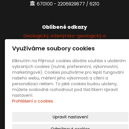
670100 - 2206929877 / 6210
Oblíbené odkazy
Geologický, inženýrsko-geologický a
hydrogeologický průzkum
Využíváme soubory cookies
Kliknutím na Přijmout cookies dáváte souhlas s uložením
Sociální sítě
vybraných cookies (nutné, preferenční, výkonnostní,
marketingové). Cookies používáme pro lepší fungování
našeho webu, měření jeho výkonnosti a cílení a
personalizaci reklam. To jaké cookies budou uloženy,
můžete svobodně rozhodnout pod tlačítkem Upravit
nastavení.
Prohlášení o cookies.
Prodejní informace
Obchodní podmínky
Upravit nastavení
Doprava a platba
Ochrana osobních údajů