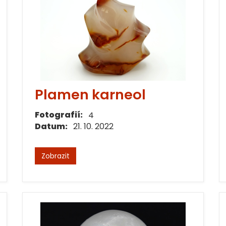
Plamen karneol
Fotografií:
4
Datum:
21. 10. 2022
Zobrazit