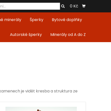
0 Kč
né minerály
Šperky
Bytové doplňky
Autorské šperky
Minerály od A do Z
kamenech je vidět kresba a struktura ze