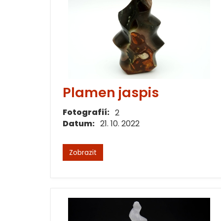
Plamen jaspis
Fotografií:
2
Datum:
21. 10. 2022
Zobrazit