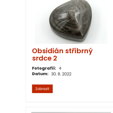
Obsidián stříbrný
srdce 2
Fotografií:
4
Datum:
30. 8. 2022
Zobrazit