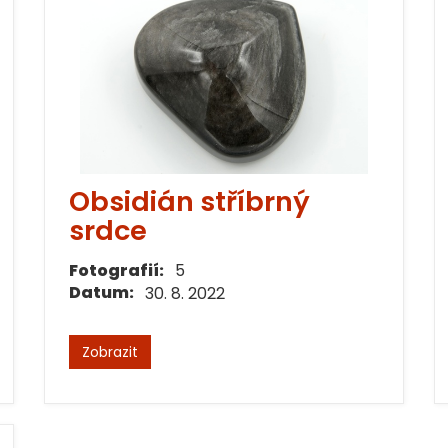
Obsidián stříbrný
srdce
Fotografií:
5
Datum:
30. 8. 2022
Zobrazit