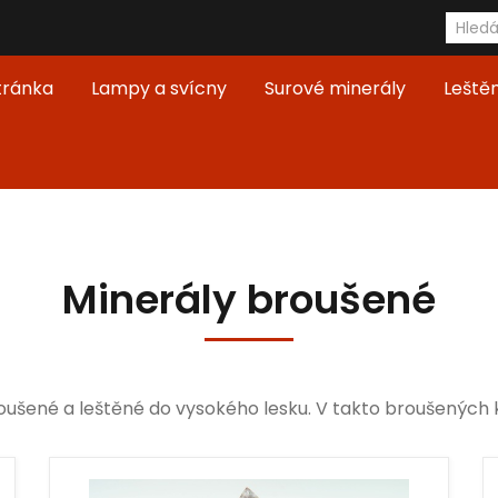
tránka
Lampy a svícny
Surové minerály
Leště
Minerály broušené
oušené a leštěné do vysokého lesku. V takto broušených 