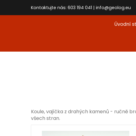
Kontaktujte nás: 603 194 041 | info@geolog.eu
Úvodní s
Koule, vajíčka z drahých kamenů - ručně br
všech stran.