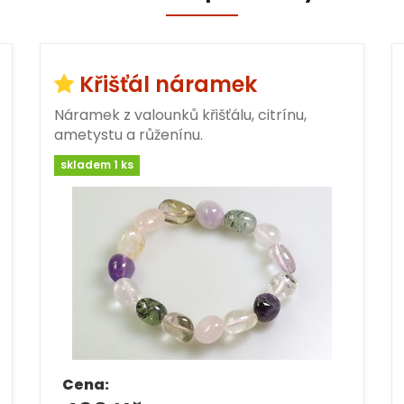
Křišťál náramek
Náramek z valounků křišťálu, citrínu,
ametystu a růženínu.
skladem 1 ks
Cena: