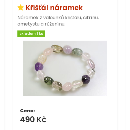
Křišťál náramek
Náramek z valounků křišťálu, citrínu,
ametystu a růženínu.
skladem 1 ks
Cena:
490 Kč