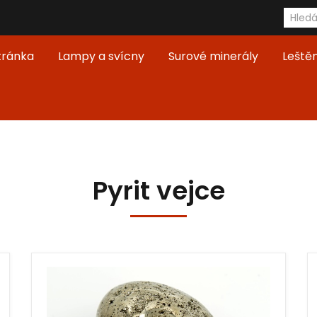
tránka
Lampy a svícny
Surové minerály
Leště
Pyrit vejce