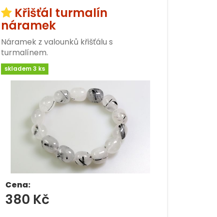
Křišťál turmalín
náramek
Náramek z valounků křišťálu s
turmalínem.
skladem 3 ks
Cena:
380 Kč