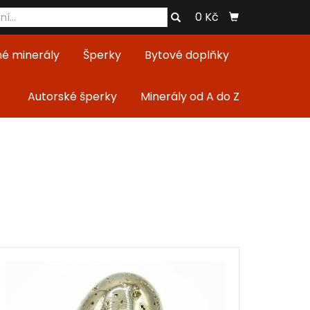
0 Kč
né minerály
Šperky
Bytové doplňky
Autorské šperky
Minerály od A do Z