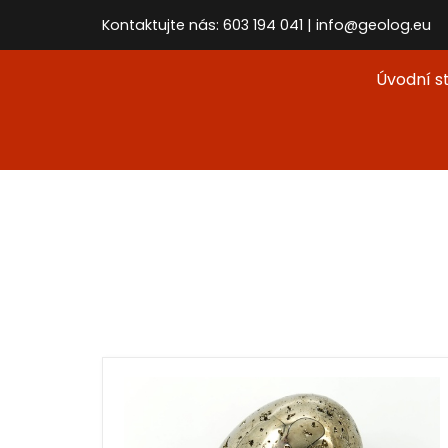
Kontaktujte nás: 603 194 041 | info@geolog.eu
Úvodní s