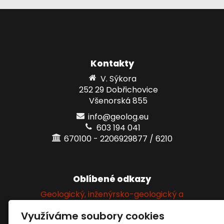
Kontakty
V. Sýkora
252 29 Dobřichovice
Všenorská 855
info@geolog.eu
603 194 041
670100 - 2206929877 / 6210
Oblíbené odkazy
Geologický, inženýrsko-geologický a
hydrogeologický průzkum
Využíváme soubory cookies