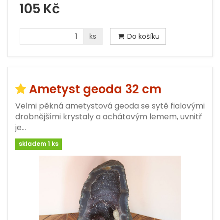
105 Kč
ks
Do košíku
Ametyst geoda 32 cm
Velmi pěkná ametystová geoda se sytě fialovými
drobnějšími krystaly a achátovým lemem, uvnitř
je…
skladem 1 ks