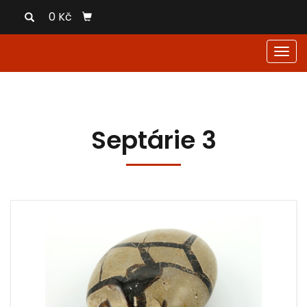
0 Kč
Men
Septárie 3