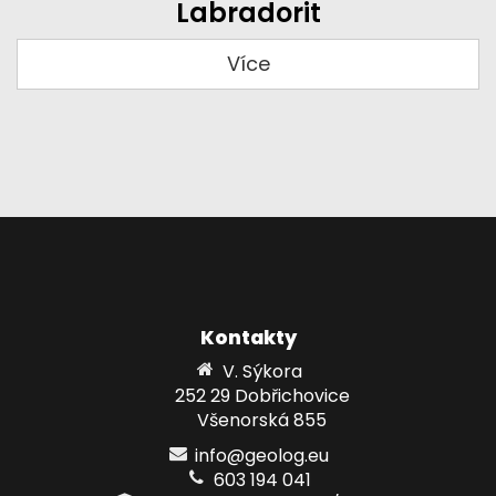
Labradorit
Více
Kontakty
V. Sýkora
252 29 Dobřichovice
Všenorská 855
info@geolog.eu
603 194 041