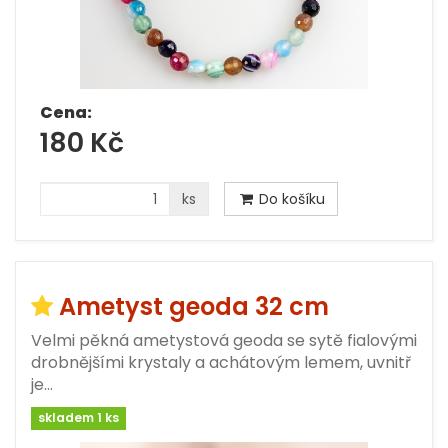
Cena:
180 Kč
ks
Do košíku
Ametyst geoda 32 cm
Velmi pěkná ametystová geoda se sytě fialovými
drobnějšími krystaly a achátovým lemem, uvnitř
je…
skladem 1 ks