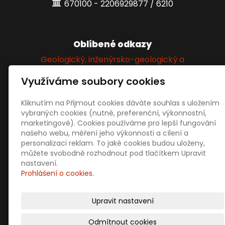
670100 - 2206929877 / 6210
Oblíbené odkazy
Geologický, inženýrsko-geologický a
hydrogeologický průzkum
Využíváme soubory cookies
Kliknutím na Přijmout cookies dáváte souhlas s uložením
Sociální sítě
vybraných cookies (nutné, preferenční, výkonnostní,
marketingové). Cookies používáme pro lepší fungování
našeho webu, měření jeho výkonnosti a cílení a
personalizaci reklam. To jaké cookies budou uloženy,
můžete svobodně rozhodnout pod tlačítkem Upravit
nastavení.
Prohlášení o cookies.
Prodejní informace
Obchodní podmínky
Upravit nastavení
Doprava a platba
Ochrana osobních údajů
Odmítnout cookies