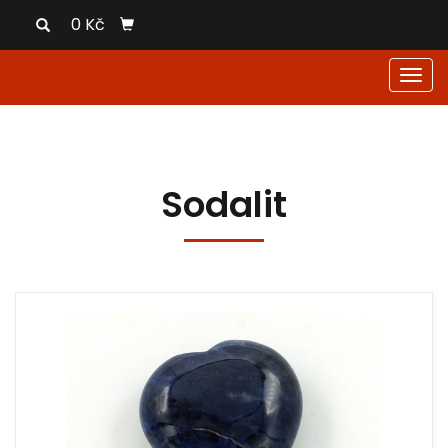
0 Kč
Men
Sodalit