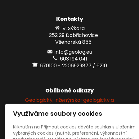
Kontakty
V. Sýkora
252 29 Dobřichovice
Všenorská 855
info@geolog.eu
603 194 041
670100 - 2206929877 / 6210
Oblíbené odkazy
Geologický, inženýrsko-geologický a
hydrogeologický průzkum
Využíváme soubory cookies
Kliknutím na Přijmout cookies dáváte souhlas s uložením
Sociální sítě
vybraných cookies (nutné, preferenční, výkonnostní,