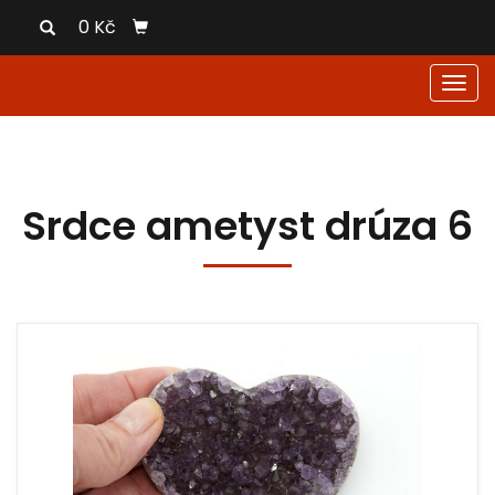
0 Kč
Men
Srdce ametyst drúza 6