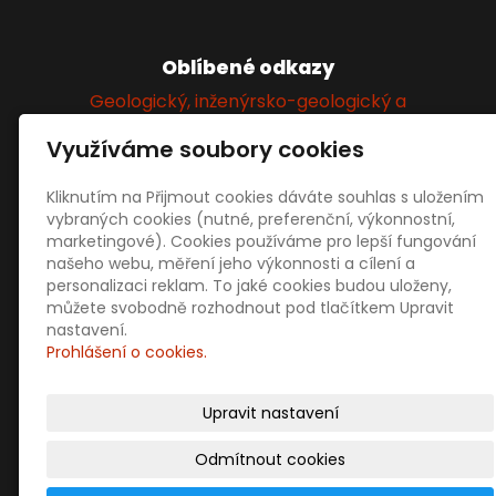
Oblíbené odkazy
Geologický, inženýrsko-geologický a
hydrogeologický průzkum
Využíváme soubory cookies
Kliknutím na Přijmout cookies dáváte souhlas s uložením
Sociální sítě
vybraných cookies (nutné, preferenční, výkonnostní,
marketingové). Cookies používáme pro lepší fungování
našeho webu, měření jeho výkonnosti a cílení a
personalizaci reklam. To jaké cookies budou uloženy,
můžete svobodně rozhodnout pod tlačítkem Upravit
nastavení.
Prohlášení o cookies.
Prodejní informace
Obchodní podmínky
Upravit nastavení
Doprava a platba
Ochrana osobních údajů
Odmítnout cookies