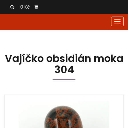
0 Kč
Men
Vajíčko obsidián moka
304