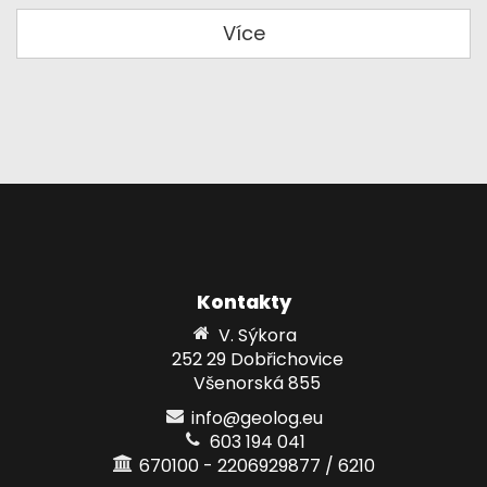
Více
Kontakty
V. Sýkora
252 29 Dobřichovice
Všenorská 855
info@geolog.eu
603 194 041
670100 - 2206929877 / 6210