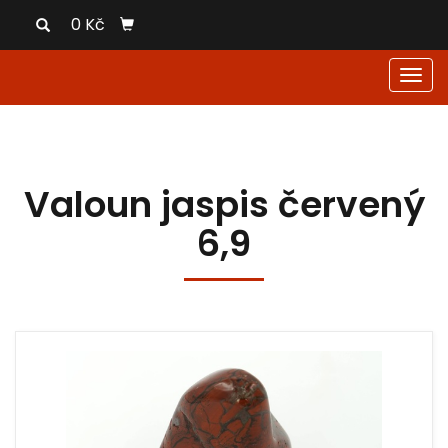
0 Kč
Men
Valoun jaspis červený
6,9