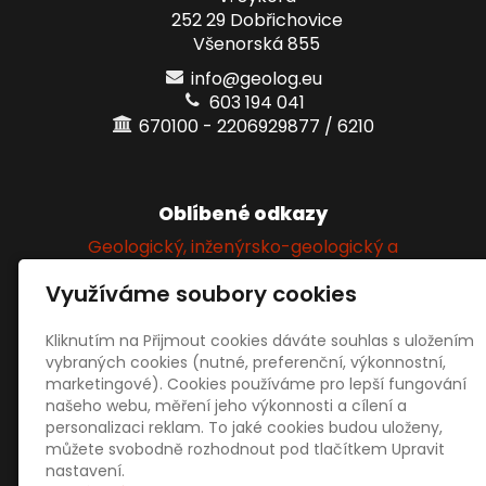
252 29 Dobřichovice
Všenorská 855
info@geolog.eu
603 194 041
670100 - 2206929877 / 6210
Oblíbené odkazy
Geologický, inženýrsko-geologický a
hydrogeologický průzkum
Využíváme soubory cookies
Kliknutím na Přijmout cookies dáváte souhlas s uložením
Sociální sítě
vybraných cookies (nutné, preferenční, výkonnostní,
marketingové). Cookies používáme pro lepší fungování
našeho webu, měření jeho výkonnosti a cílení a
personalizaci reklam. To jaké cookies budou uloženy,
můžete svobodně rozhodnout pod tlačítkem Upravit
nastavení.