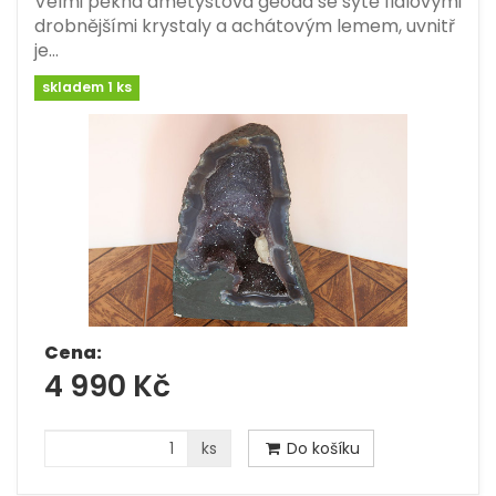
Velmi pěkná ametystová geoda se sytě fialovými
drobnějšími krystaly a achátovým lemem, uvnitř
je…
skladem 1 ks
Cena:
4 990 Kč
ks
Do košíku