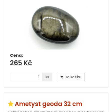
Cena:
265 Kč
ks
Do košíku
Ametyst geoda 32 cm