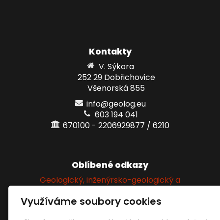
Kontakty
V. Sýkora
252 29 Dobřichovice
Všenorská 855
info@geolog.eu
603 194 041
670100 - 2206929877 / 6210
Oblíbené odkazy
Geologický, inženýrsko-geologický a
hydrogeologický průzkum
Využíváme soubory cookies