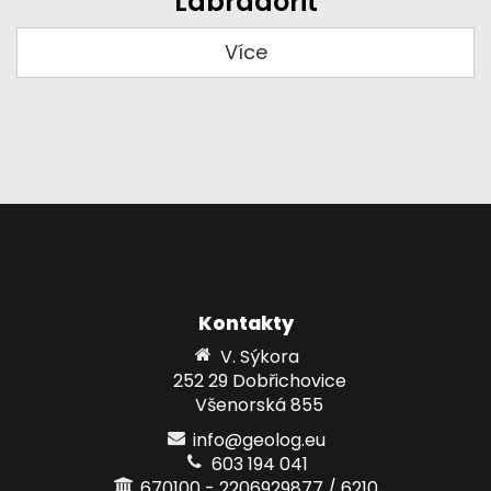
Labradorit
Více
Kontakty
V. Sýkora
252 29 Dobřichovice
Všenorská 855
info@geolog.eu
603 194 041
670100 - 2206929877 / 6210