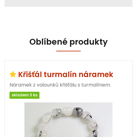
Oblíbené produkty
Křišťál turmalín náramek
Náramek z valounků křišťálu s turmalínem.
skladem 3 ks