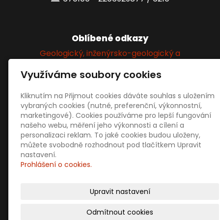
Oblíbené odkazy
Geologický, inženýrsko-geologický a
hydrogeologický průzkum
Využíváme soubory cookies
Kliknutím na Přijmout cookies dáváte souhlas s uložením
Sociální sítě
vybraných cookies (nutné, preferenční, výkonnostní,
marketingové). Cookies používáme pro lepší fungování
našeho webu, měření jeho výkonnosti a cílení a
personalizaci reklam. To jaké cookies budou uloženy,
můžete svobodně rozhodnout pod tlačítkem Upravit
nastavení.
Prohlášení o cookies.
Prodejní informace
Obchodní podmínky
Upravit nastavení
Doprava a platba
Ochrana osobních údajů
Odmítnout cookies