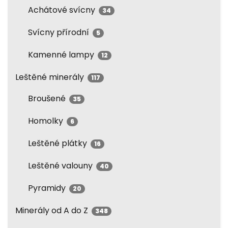
Achátové svícny
34
Svícny přírodní
5
Kamenné lampy
12
Leštěné minerály
117
Broušené
35
Homolky
6
Leštěné plátky
16
Leštěné valouny
40
Pyramidy
20
Minerály od A do Z
348