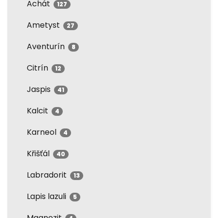
Achát
127
Ametyst
27
Aventurín
8
Citrín
12
Jaspis
41
Kalcit
4
Karneol
4
Křišťál
40
Labradorit
13
Lapis lazuli
5
Magnezit