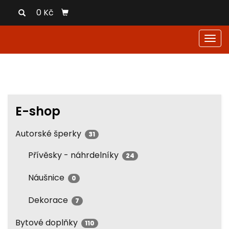
0 Kč
Men
E-shop
Autorské šperky
31
Přívěsky - náhrdelníky
24
Náušnice
0
Dekorace
7
Bytové doplňky
110