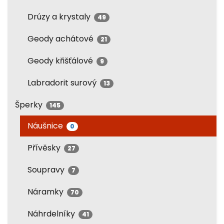
Drúzy a krystaly
49
Geody achátové
21
Geody křišťálové
9
Labradorit surový
13
Šperky
145
Náušnice
0
Přívěsky
27
Soupravy
7
Náramky
70
Náhrdelníky
41