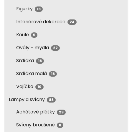
Figurky
13
Interiérové dekorace
24
Koule
5
Ovály - mýdla
22
Srdíčka
18
Srdíčka malá
18
Vajíčka
10
Lampy a svícny
88
Achátové plátky
29
Svícny broušené
8