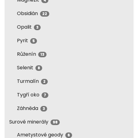
4
Obsidián
22
Opalit
3
Pyrit
5
Růženín
13
Selenit
8
Turmalín
2
Tygří oko
7
Záhněda
3
Surové minerály
98
Ametystové geody
6