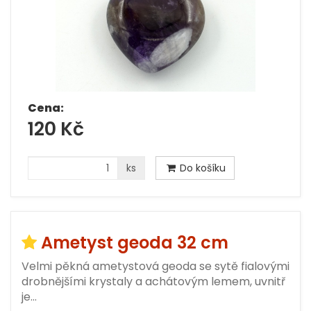
Cena:
120 Kč
ks
Do košíku
Ametyst geoda 32 cm
Velmi pěkná ametystová geoda se sytě fialovými
drobnějšími krystaly a achátovým lemem, uvnitř
je…