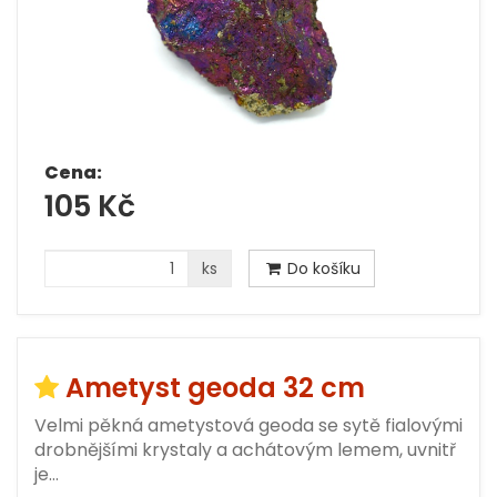
Cena:
105 Kč
ks
Do košíku
Ametyst geoda 32 cm
Velmi pěkná ametystová geoda se sytě fialovými
drobnějšími krystaly a achátovým lemem, uvnitř
je…