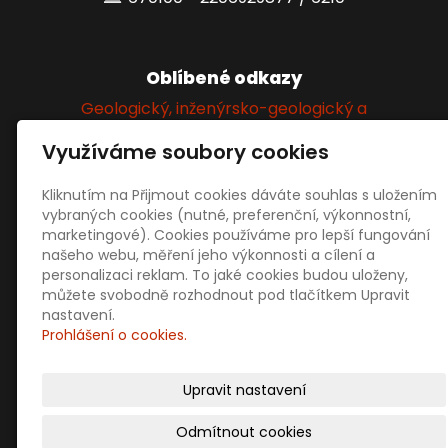
Oblíbené odkazy
Geologický, inženýrsko-geologický a
hydrogeologický průzkum
Využíváme soubory cookies
Kliknutím na Přijmout cookies dáváte souhlas s uložením
Sociální sítě
vybraných cookies (nutné, preferenční, výkonnostní,
marketingové). Cookies používáme pro lepší fungování
našeho webu, měření jeho výkonnosti a cílení a
personalizaci reklam. To jaké cookies budou uloženy,
můžete svobodně rozhodnout pod tlačítkem Upravit
nastavení.
Prohlášení o cookies.
Prodejní informace
Obchodní podmínky
Upravit nastavení
Doprava a platba
Ochrana osobních údajů
Odmítnout cookies