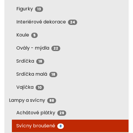
Figurky
13
Interiérové dekorace
24
Koule
5
Ovály - mýdla
22
Srdíčka
18
Srdíčka malá
18
Vajíčka
10
Lampy a svícny
88
Achátové plátky
29
Svícny broušené
8