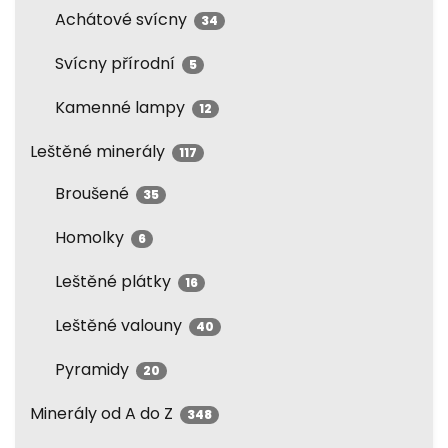
Achátové svícny
34
Svícny přírodní
5
Kamenné lampy
12
Leštěné minerály
117
Broušené
35
Homolky
6
Leštěné plátky
16
Leštěné valouny
40
Pyramidy
20
Minerály od A do Z
348