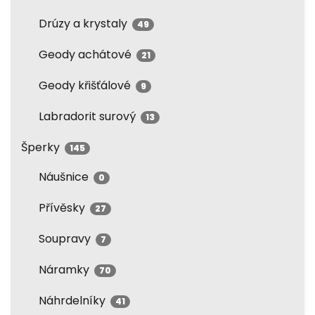
Drúzy a krystaly
49
Geody achátové
21
Geody křišťálové
9
Labradorit surový
13
Šperky
145
Náušnice
0
Přívěsky
27
Soupravy
7
Náramky
70
Náhrdelníky
41