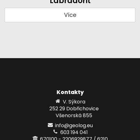
Labradorit
Více
Kontakty
V. Sýkora
252 29 Dobřichovice
Všenorská 855
info@geolog.eu
603 194 041
670100 - 2206929877 / 6210