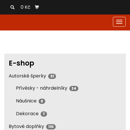
0 Kč
Men
E-shop
Autorské šperky
31
Přívěsky - náhrdelníky
24
Náušnice
0
Dekorace
7
Bytové doplňky
110