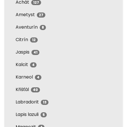
Achát
127
Ametyst
27
Aventurín
8
Citrín
12
Jaspis
41
Kalcit
4
Karneol
4
Křišťál
40
Labradorit
13
Lapis lazuli
5
Magnezit