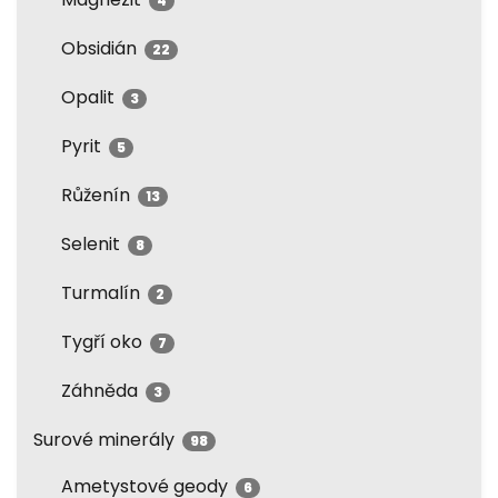
4
Obsidián
22
Opalit
3
Pyrit
5
Růženín
13
Selenit
8
Turmalín
2
Tygří oko
7
Záhněda
3
Surové minerály
98
Ametystové geody
6