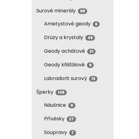
Surové minerály
98
Ametystové geody
6
Drúzy a krystaly
49
Geody achátové
21
Geody křišťálové
9
Labradorit surový
13
Šperky
145
Náušnice
0
Přívěsky
27
Soupravy
7