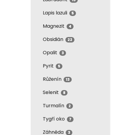
Lapis lazuli
5
Magnezit
4
Obsidián
22
Opalit
3
Pyrit
5
Růženín
13
Selenit
8
Turmalín
2
Tygří oko
7
Záhněda
3