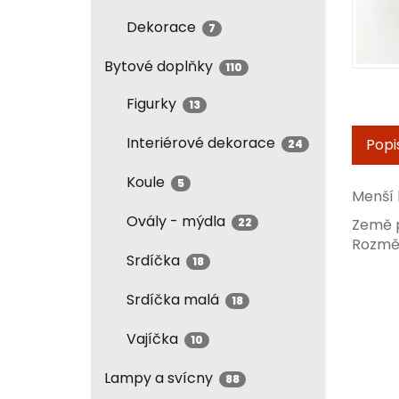
Dekorace
7
Bytové doplňky
110
Figurky
13
Interiérové dekorace
Popi
24
Koule
5
Menší 
Ovály - mýdla
22
Země 
Rozměry
Srdíčka
18
Srdíčka malá
18
Vajíčka
10
Lampy a svícny
88