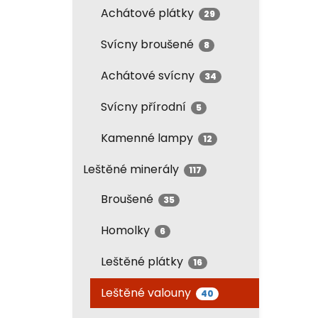
Achátové plátky
29
Svícny broušené
8
Achátové svícny
34
Svícny přírodní
5
Kamenné lampy
12
Leštěné minerály
117
Broušené
35
Homolky
6
Leštěné plátky
16
Leštěné valouny
40