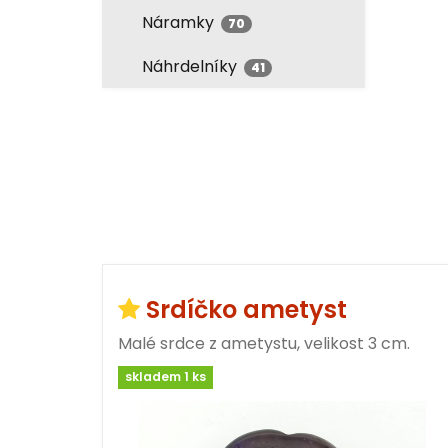
Náramky
70
Náhrdelníky
41
Srdíčko ametyst
Malé srdce z ametystu, velikost 3 cm.
skladem 1 ks