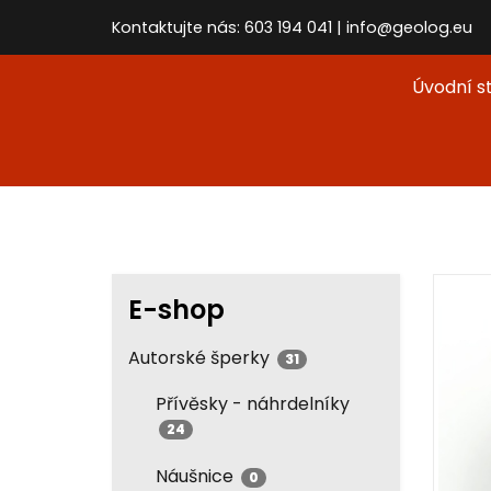
Kontaktujte nás: 603 194 041 | info@geolog.eu
Úvodní s
E-shop
Autorské šperky
31
Přívěsky - náhrdelníky
24
Náušnice
0