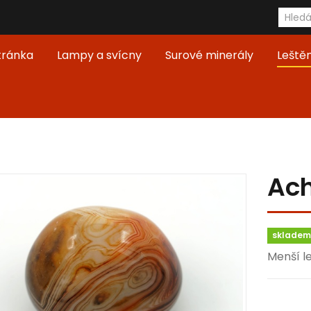
tránka
Lampy a svícny
Surové minerály
Leště
Ach
skladem 
Menší l