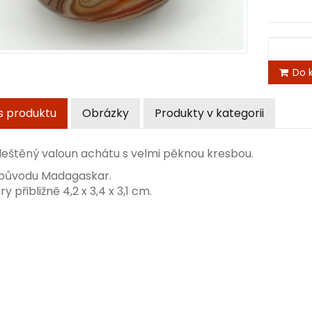
Do k
s produktu
Obrázky
Produkty v kategorii
leštěný valoun achátu s velmi pěknou kresbou.
původu Madagaskar.
 přibližně 4,2 x 3,4 x 3,1 cm.