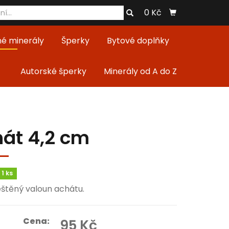
0 Kč
né minerály
Šperky
Bytové doplňky
Autorské šperky
Minerály od A do Z
át 4,2 cm
1 ks
eštěný valoun achátu.
Cena:
95 Kč