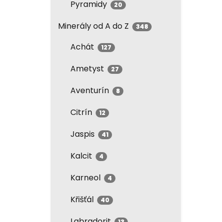
Pyramidy
20
Minerály od A do Z
348
Achát
127
Ametyst
27
Aventurín
8
Citrín
12
Jaspis
41
Kalcit
4
Karneol
4
Křišťál
40
Labradorit
13