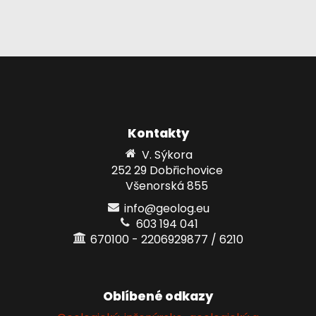
Kontakty
V. Sýkora
252 29 Dobřichovice
Všenorská 855
info@geolog.eu
603 194 041
670100 - 2206929877 / 6210
Oblíbené odkazy