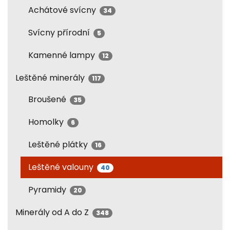
Achátové svícny
34
Svícny přírodní
5
Kamenné lampy
12
Leštěné minerály
117
Broušené
35
Homolky
6
Leštěné plátky
16
Leštěné valouny
40
Pyramidy
20
Minerály od A do Z
348