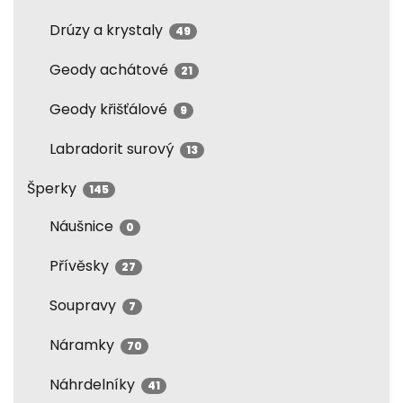
Drúzy a krystaly
49
Geody achátové
21
Geody křišťálové
9
Labradorit surový
13
Šperky
145
Náušnice
0
Přívěsky
27
Soupravy
7
Náramky
70
Náhrdelníky
41