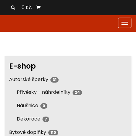
0 Kč
Men
E-shop
Autorské šperky
31
Přívěsky - náhrdelníky
24
Náušnice
0
Dekorace
7
Bytové doplňky
110