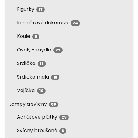
Figurky
13
Interiérové dekorace
24
Koule
5
Ovály - mýdla
22
Srdíčka
18
Srdíčka malá
18
Vajíčka
10
Lampy a svícny
88
Achátové plátky
29
Svícny broušené
8