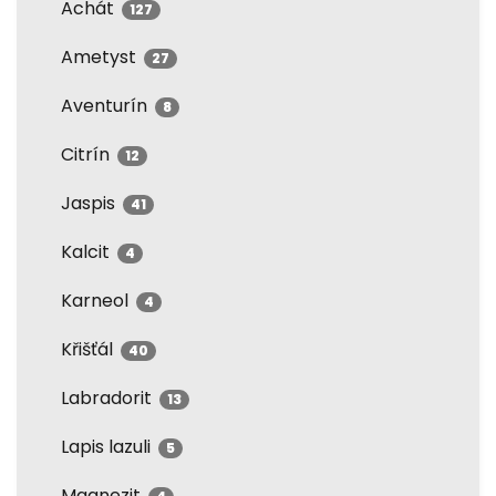
Achát
127
Ametyst
27
Aventurín
8
Citrín
12
Jaspis
41
Kalcit
4
Karneol
4
Křišťál
40
Labradorit
13
Lapis lazuli
5
Magnezit