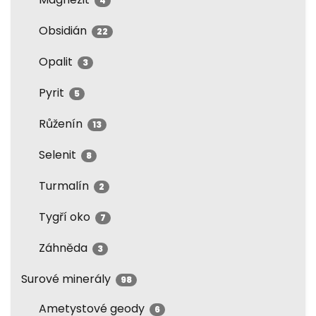
4
Obsidián
22
Opalit
3
Pyrit
5
Růženín
13
Selenit
8
Turmalín
2
Tygří oko
7
Záhněda
3
Surové minerály
98
Ametystové geody
6