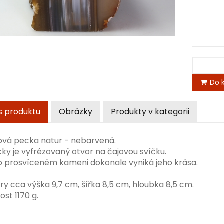
Do k
s produktu
Obrázky
Produkty v kategorii
vá pecka natur - nebarvená.
ky je vyfrézovaný otvor na čajovou svíčku.
o prosvíceném kameni dokonale vyniká jeho krása.
ry cca
výška 9,7
cm,
šířka 8,5 cm, hloubka 8,5 cm.
st 1170 g.