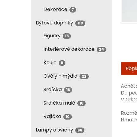
Dekorace
7
Bytové doplňky
110
Figurky
13
Interiérové dekorace
24
Koule
5
Popi
Ovály - mýdla
22
Acháto
Srdíčka
18
Do pec
V takt
Srdíčka malá
18
Rozmě
Vajíčka
10
Hmotno
Lampy a svícny
88