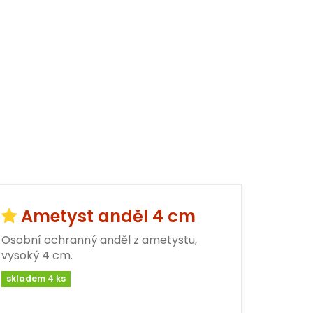
Ametyst anděl 4 cm
Osobní ochranný anděl z ametystu,
vysoký 4 cm.
skladem 4 ks