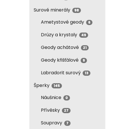
Surové minerály
98
Ametystové geody
6
Drúzy a krystaly
49
Geody achátové
21
Geody křišťálové
9
Labradorit surový
13
Šperky
145
Náušnice
0
Přívěsky
27
Soupravy
7