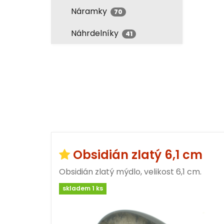
Náramky
70
Náhrdelníky
41
Obsidián zlatý 6,1 cm
Obsidián zlatý mýdlo, velikost 6,1 cm.
skladem 1 ks