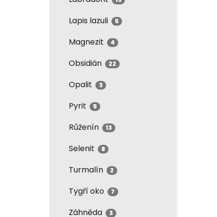
Lapis lazuli
5
Magnezit
4
Obsidián
22
Opalit
3
Pyrit
5
Růženín
13
Selenit
8
Turmalín
2
Tygří oko
7
Záhněda
3