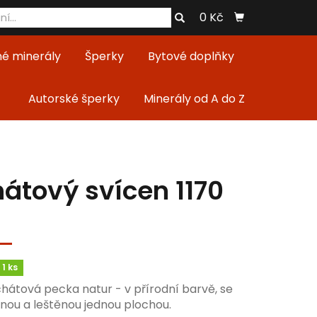
0 Kč
né minerály
Šperky
Bytové doplňky
Autorské šperky
Minerály od A do Z
átový svícen 1170
1 ks
chátová pecka natur - v přírodní barvě, se
nou a leštěnou jednou plochou.