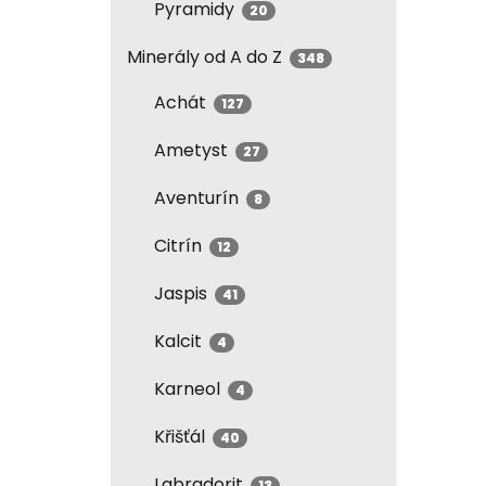
Pyramidy
20
Minerály od A do Z
348
Achát
127
Ametyst
27
Aventurín
8
Citrín
12
Jaspis
41
Kalcit
4
Karneol
4
Křišťál
40
Labradorit
13