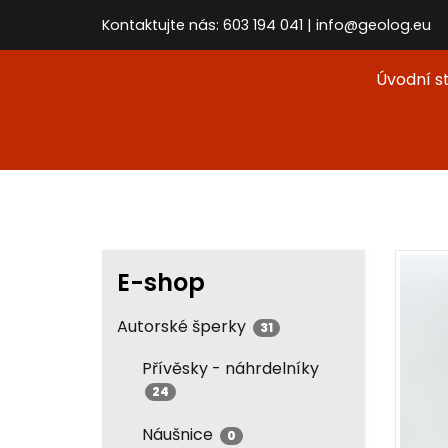
Kontaktujte nás: 603 194 041 | info@geolog.eu
Úvodní s
E-shop
Autorské šperky
31
Přívěsky - náhrdelníky
24
Náušnice
0