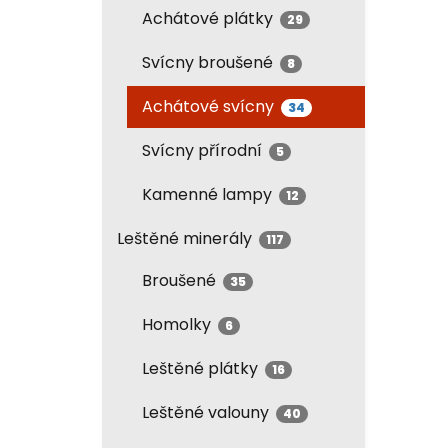
Achátové plátky
29
Svícny broušené
8
Achátové svícny
34
Svícny přírodní
5
Kamenné lampy
12
Leštěné minerály
117
Broušené
35
Homolky
6
Leštěné plátky
16
Leštěné valouny
40