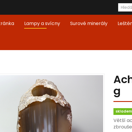
tránka
Lampy a svícny
Surové minerály
Leště
Ach
g
skladem 
Větší a
zbrouše