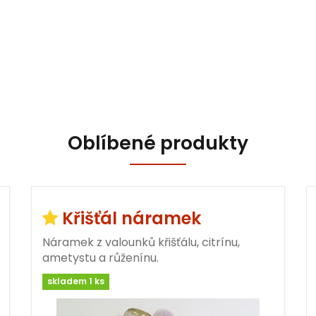
Oblíbené produkty
Křišťál náramek
Náramek z valounků křišťálu, citrínu,
ametystu a růženínu.
skladem 1 ks