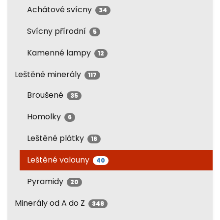
Achátové svícny
34
Svícny přírodní
5
Kamenné lampy
12
Leštěné minerály
117
Broušené
35
Homolky
6
Leštěné plátky
16
Leštěné valouny
40
Pyramidy
20
Minerály od A do Z
348