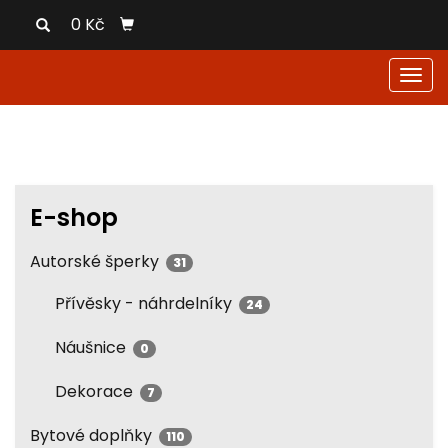
0 Kč
Men
E-shop
Autorské šperky
31
Přívěsky - náhrdelníky
24
Náušnice
0
Dekorace
7
Bytové doplňky
110