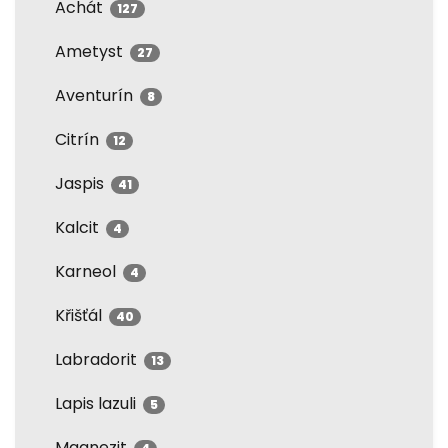
Achát
127
Ametyst
27
Aventurín
8
Citrín
12
Jaspis
41
Kalcit
4
Karneol
4
Křišťál
40
Labradorit
13
Lapis lazuli
5
Magnezit