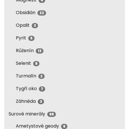
4
Obsidián
22
Opalit
3
Pyrit
5
Růženín
13
Selenit
8
Turmalín
2
Tygří oko
7
Záhněda
3
Surové minerály
98
Ametystové geody
6