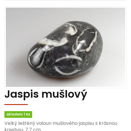
Jaspis mušlový
skladem 1 ks
Velký leštěný valoun mušlového jaspisu s krásnou
kresbou, 7,7 cm.