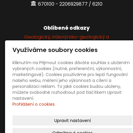
670100 - 2206929877 / 6210
Oblíbené odkazy
Geologický, inženýrsko-geologický a
hydrogeologický průzkum
Využíváme soubory cookies
Kliknutím na Přijmout cookies dáváte souhlas s uložením
Sociální sítě
vybraných cookies (nutné, preferenční, výkonnostní,
marketingové). Cookies používáme pro lepší fungování
našeho webu, měření jeho výkonnosti a cílení a
personalizaci reklam. To jaké cookies budou uloženy,
můžete svobodně rozhodnout pod tlačítkem Upravit
nastavení.
Prohlášení o cookies.
Prodejní informace
Obchodní podmínky
Upravit nastavení
Doprava a platba
Ochrana osobních údajů