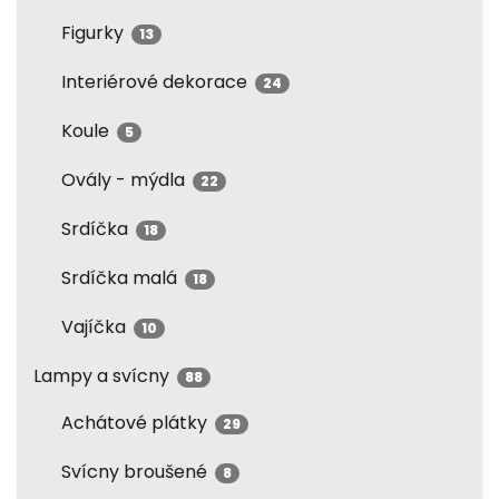
Figurky
13
Interiérové dekorace
24
Koule
5
Ovály - mýdla
22
Srdíčka
18
Srdíčka malá
18
Vajíčka
10
Lampy a svícny
88
Achátové plátky
29
Svícny broušené
8