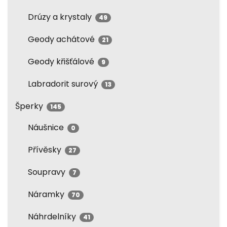
Drúzy a krystaly
49
Geody achátové
21
Geody křišťálové
9
Labradorit surový
13
Šperky
145
Náušnice
0
Přívěsky
27
Soupravy
7
Náramky
70
Náhrdelníky
41