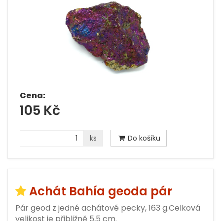
Cena:
105 Kč
ks
Do košíku
Achát Bahía geoda pár
Pár geod z jedné achátové pecky, 163 g.Celková
velikost je přibližně 5,5 cm.