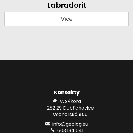
Labradorit
Více
Kontakty
V. Sýkora
252 29 Dobřichovice
Všenorská 855
info@geolog.eu
603 194 041