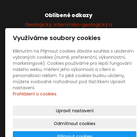
Oblíbené odkazy
Geologický, inženýrsko-geologický a
hydrogeologický průzkum
Využíváme soubory cookies
Kliknutím na Přijmout cookies dáváte souhlas s uložením
Sociální sítě
vybraných cookies (nutné, preferenční, výkonnostní,
marketingové). Cookies používáme pro lepší fungování
našeho webu, měření jeho výkonnosti a cílení a
personalizaci reklam. To jaké cookies budou uloženy,
můžete svobodně rozhodnout pod tlačítkem Upravit
nastavení.
Prohlášení o cookies.
Prodejní informace
Obchodní podmínky
Upravit nastavení
Doprava a platba
Ochrana osobních údajů
Odmítnout cookies
Přijmout cookies