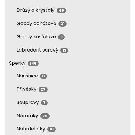
Drúzy a krystaly
49
Geody achátové
21
Geody křišťálové
9
Labradorit surový
13
Šperky
145
Náušnice
0
Přívěsky
27
Soupravy
7
Náramky
70
Náhrdelníky
41