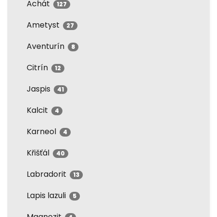
Achát
127
Ametyst
27
Aventurín
8
Citrín
12
Jaspis
41
Kalcit
4
Karneol
4
Křišťál
40
Labradorit
13
Lapis lazuli
5
Magnezit