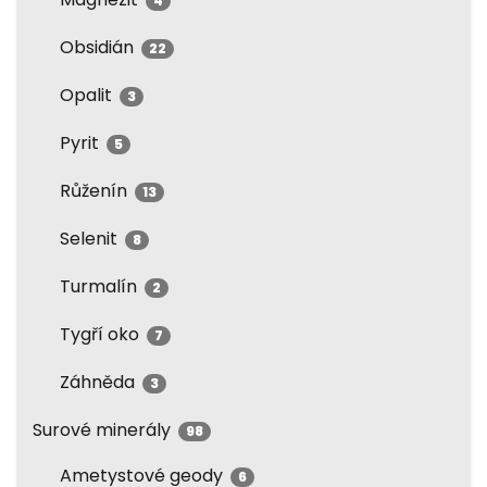
4
Obsidián
22
Opalit
3
Pyrit
5
Růženín
13
Selenit
8
Turmalín
2
Tygří oko
7
Záhněda
3
Surové minerály
98
Ametystové geody
6