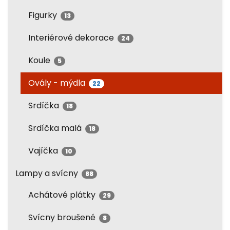
Figurky
13
Interiérové dekorace
24
Koule
5
Ovály - mýdla
22
Srdíčka
18
Srdíčka malá
18
Vajíčka
10
Lampy a svícny
88
Achátové plátky
29
Svícny broušené
8