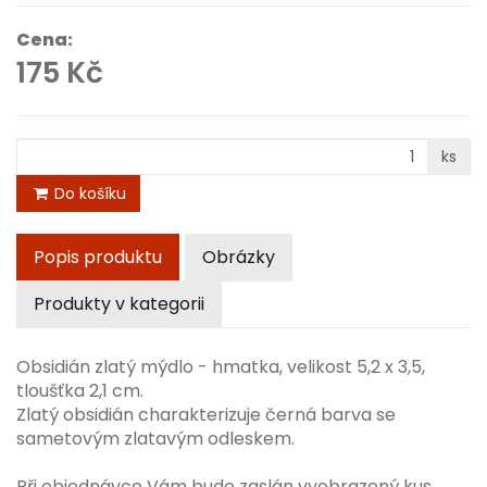
Cena:
175 Kč
ks
Do košíku
Popis produktu
Obrázky
Produkty v kategorii
Obsidián zlatý mýdlo - hmatka, velikost 5,2 x 3,5,
tloušťka 2,1 cm.
Zlatý obsidián charakterizuje černá barva se
sametovým zlatavým odleskem.
Při objednávce Vám bude zaslán vyobrazený kus.