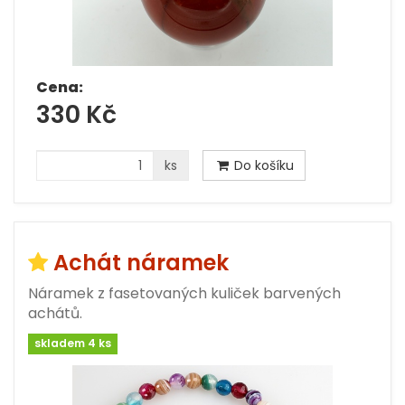
Cena:
330 Kč
ks
Do košíku
Achát náramek
Náramek z fasetovaných kuliček barvených
achátů.
skladem 4 ks