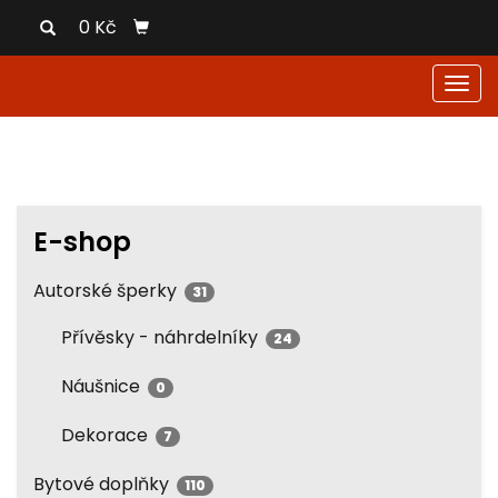
0 Kč
Men
E-shop
Autorské šperky
31
Přívěsky - náhrdelníky
24
Náušnice
0
Dekorace
7
Bytové doplňky
110