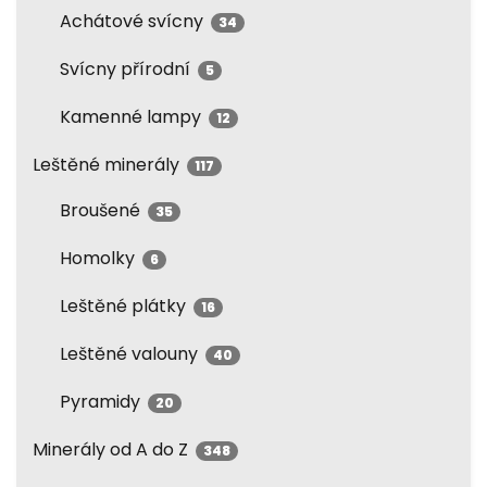
Achátové svícny
34
Svícny přírodní
5
Kamenné lampy
12
Leštěné minerály
117
Broušené
35
Homolky
6
Leštěné plátky
16
Leštěné valouny
40
Pyramidy
20
Minerály od A do Z
348