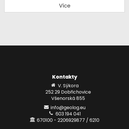
Více
Kontakty
V. Sýkora
252 29 Dobřichovice
Všenorská 855
info@geolog.eu
603 194 041
670100 - 2206929877 / 6210